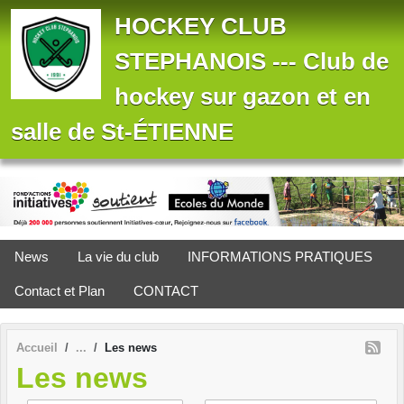
Panneau de gestion des cookies
HOCKEY CLUB
STEPHANOIS --- Club de
hockey sur gazon et en
salle de St-ÉTIENNE
News
La vie du club
INFORMATIONS PRATIQUES
Contact et Plan
CONTACT
Accueil
Les news
Les news