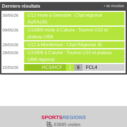
Derniers résultats
+ de résultats
U12 mixte à Grenoble : Chpt régional
30/05/26
AuRA(J6)
U10/8/6 mixte à Caluire : Tournoi U10 et
09/05/26
plateau U8/6
U12 à Montbrison : Chpt Régional J6
28/03/26
U10/8/6 à Caluire : Tournoi U10 et plateau
28/03/26
U8/6 régional
HCS/HCF
1
6
FCL4
22/03/26
SPORTS
REGIONS
63685
visites