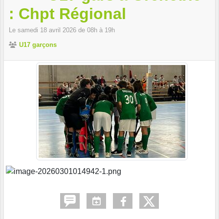
: Chpt Régional
Le
samedi
18
avril
2026
de 08h à 19h
U17 garçons