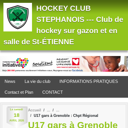
Panneau de gestion des cookies
HOCKEY CLUB
STEPHANOIS --- Club de
hockey sur gazon et en
salle de St-ÉTIENNE
News
La vie du club
INFORMATIONS PRATIQUES
Contact et Plan
CONTACT
Le
samedi
Accueil
18
U17 gars à Grenoble : Chpt Régional
AVRIL
2026
U17 gars à Grenoble